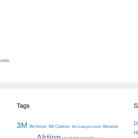
grüße
Tags
S
D
3M
Abranet
3M Aktion
3M Cubitron
3M Gratisgeschenk
H
Aktion