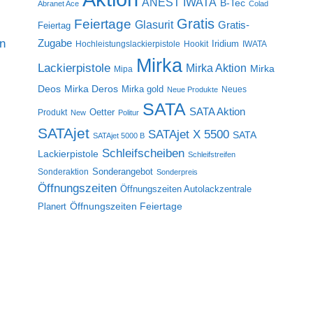
ANEST IWATA
B-Tec
Abranet Ace
Colad
Gratis
Feiertage
Glasurit
Gratis-
Feiertag
on
Zugabe
Iridium
Hochleistungslackierpistole
Hookit
IWATA
Mirka
Lackierpistole
Mirka Aktion
Mirka
Mipa
Deos
Mirka Deros
Mirka gold
Neues
Neue Produkte
SATA
SATA Aktion
Oetter
Produkt
New
Politur
SATAjet
SATAjet X 5500
SATA
SATAjet 5000 B
Schleifscheiben
Lackierpistole
Schleifstreifen
Sonderangebot
Sonderaktion
Sonderpreis
Öffnungszeiten
Öffnungszeiten Autolackzentrale
Öffnungszeiten Feiertage
Planert