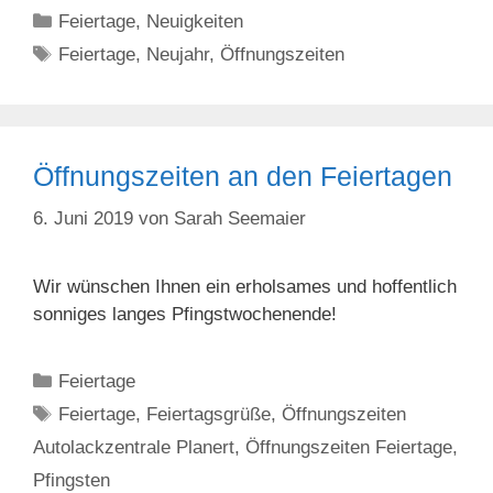
Kategorien
Feiertage
,
Neuigkeiten
Schlagwörter
Feiertage
,
Neujahr
,
Öffnungszeiten
Öffnungszeiten an den Feiertagen
6. Juni 2019
von
Sarah Seemaier
Wir wünschen Ihnen ein erholsames und hoffentlich
sonniges langes Pfingstwochenende!
Kategorien
Feiertage
Schlagwörter
Feiertage
,
Feiertagsgrüße
,
Öffnungszeiten
Autolackzentrale Planert
,
Öffnungszeiten Feiertage
,
Pfingsten