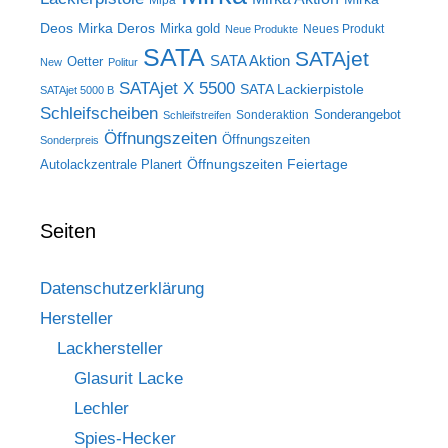
Mipa
Deos
Mirka Deros
Mirka gold
Neues Produkt
Neue Produkte
SATA
SATAjet
SATA Aktion
Oetter
New
Politur
SATAjet X 5500
SATA Lackierpistole
SATAjet 5000 B
Schleifscheiben
Sonderangebot
Sonderaktion
Schleifstreifen
Öffnungszeiten
Öffnungszeiten
Sonderpreis
Öffnungszeiten Feiertage
Autolackzentrale Planert
Seiten
Datenschutzerklärung
Hersteller
Lackhersteller
Glasurit Lacke
Lechler
Spies-Hecker