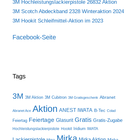
3M Hochleistungslackierpistole 26832 Aktion
3M Scotch Abdeckband 2328 Winteraktion 2024
3M Hookit Schleifmittel-Aktion im 2023
Facebook-Seite
Tags
3M
Abranet
3M Aktion
3M Cubitron
3M Gratisgeschenk
Aktion
ANEST IWATA
B-Tec
Abranet Ace
Colad
Gratis
Feiertage
Glasurit
Gratis-Zugabe
Feiertag
Iridium
Hochleistungslackierpistole
Hookit
IWATA
Mirka
Lackierpistole
Mirka Aktion
Mirka