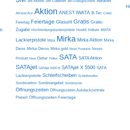
Abranet
3M Aktion
3M Cubitron
3M Gratisgeschenk
H
Aktion
ANEST IWATA
B-Tec
Abranet Ace
Colad
Gratis
Feiertage
Glasurit
Gratis-
Feiertag
on
Zugabe
Iridium
Hochleistungslackierpistole
Hookit
IWATA
Mirka
Lackierpistole
Mirka Aktion
Mirka
Mipa
Deos
Mirka Deros
Mirka gold
Neues
Neue Produkte
SATA
SATA Aktion
Oetter
Produkt
New
Politur
SATAjet
SATAjet X 5500
SATA
SATAjet 5000 B
Schleifscheiben
Lackierpistole
Schleifstreifen
Sonderangebot
Sonderaktion
Sonderpreis
Öffnungszeiten
Öffnungszeiten Autolackzentrale
Öffnungszeiten Feiertage
Planert