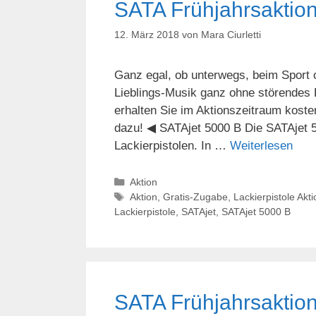
SATA Frühjahrsaktio
12. März 2018
von
Mara Ciurletti
Ganz egal, ob unterwegs, beim Sport o
Lieblings-Musik ganz ohne störendes
erhalten Sie im Aktionszeitraum kost
dazu! ◀ SATAjet 5000 B Die SATAjet 5
Lackierpistolen. In …
Weiterlesen
Kategorien
Aktion
Schlagwörter
Aktion
,
Gratis-Zugabe
,
Lackierpistole Akti
Lackierpistole
,
SATAjet
,
SATAjet 5000 B
SATA Frühjahrsaktio