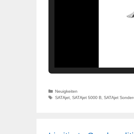
Kategorien
Neuigkeiten
Schlagwörter
SATAjet
,
SATAjet 5000 B
,
SATAjet Sondere