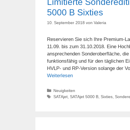
Limitierte Sonderedit
5000 B Sixties
10. September 2018
von
Valeria
Reservieren Sie sich Ihre Premium-Lac
11.09. bis zum 31.10.2018. Eine Hochl
ansprechenden Sonderoberfläche, die 
funktionsfähig und für den täglichen Ei
HVLP- und RP-Version solange der Vor
Weiterlesen
Kategorien
Neuigkeiten
Schlagwörter
SATAjet
,
SATAjet 5000 B
,
Sixties
,
Sondere