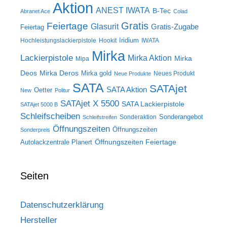
Aktion
ANEST IWATA
B-Tec
Abranet Ace
Colad
Gratis
Feiertage
Glasurit
Gratis-Zugabe
Feiertag
Iridium
Hochleistungslackierpistole
Hookit
IWATA
Mirka
Lackierpistole
Mirka Aktion
Mirka
Mipa
Deos
Mirka Deros
Mirka gold
Neues Produkt
Neue Produkte
SATA
SATAjet
SATA Aktion
Oetter
New
Politur
SATAjet X 5500
SATA Lackierpistole
SATAjet 5000 B
Schleifscheiben
Sonderangebot
Sonderaktion
Schleifstreifen
Öffnungszeiten
Öffnungszeiten
Sonderpreis
Öffnungszeiten Feiertage
Autolackzentrale Planert
Seiten
Datenschutzerklärung
Hersteller