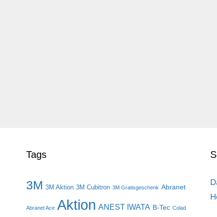
Tags
S
D
3M
Abranet
3M Aktion
3M Cubitron
3M Gratisgeschenk
H
Aktion
ANEST IWATA
B-Tec
Abranet Ace
Colad