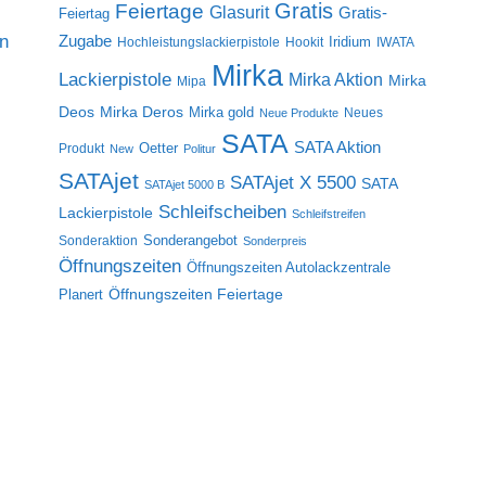
Gratis
Feiertage
Glasurit
Gratis-
Feiertag
on
Zugabe
Iridium
Hochleistungslackierpistole
Hookit
IWATA
Mirka
Lackierpistole
Mirka Aktion
Mirka
Mipa
Deos
Mirka Deros
Mirka gold
Neues
Neue Produkte
SATA
SATA Aktion
Oetter
Produkt
New
Politur
SATAjet
SATAjet X 5500
SATA
SATAjet 5000 B
Schleifscheiben
Lackierpistole
Schleifstreifen
Sonderangebot
Sonderaktion
Sonderpreis
Öffnungszeiten
Öffnungszeiten Autolackzentrale
Öffnungszeiten Feiertage
Planert