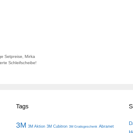
ge Setpreise
,
Mirka
rte Schleifscheibe!
Tags
S
D
3M
Abranet
3M Aktion
3M Cubitron
3M Gratisgeschenk
H