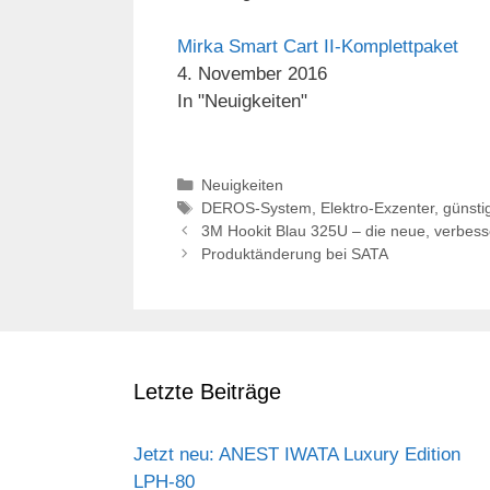
Mirka Smart Cart II-Komplettpaket
4. November 2016
In "Neuigkeiten"
Kategorien
Neuigkeiten
Schlagwörter
DEROS-System
,
Elektro-Exzenter
,
günsti
3M Hookit Blau 325U – die neue, verbesse
Produktänderung bei SATA
Letzte Beiträge
Jetzt neu: ANEST IWATA Luxury Edition
LPH-80