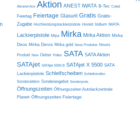
Aktion
ANEST IWATA
B-Tec
Abranet Ace
Colad
Gratis
Feiertage
Glasurit
Gratis-
Feiertag
on
Zugabe
Iridium
Hochleistungslackierpistole
Hookit
IWATA
Mirka
Lackierpistole
Mirka Aktion
Mirka
Mipa
Deos
Mirka Deros
Mirka gold
Neues
Neue Produkte
SATA
SATA Aktion
Oetter
Produkt
New
Politur
SATAjet
SATAjet X 5500
SATA
SATAjet 5000 B
Schleifscheiben
Lackierpistole
Schleifstreifen
Sonderangebot
Sonderaktion
Sonderpreis
Öffnungszeiten
Öffnungszeiten Autolackzentrale
Öffnungszeiten Feiertage
Planert