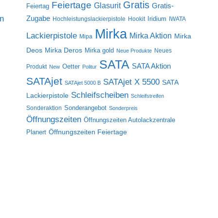
Gratis
Feiertage
Glasurit
Gratis-
Feiertag
on
Zugabe
Iridium
Hochleistungslackierpistole
Hookit
IWATA
Mirka
Lackierpistole
Mirka Aktion
Mirka
Mipa
Deos
Mirka Deros
Mirka gold
Neues
Neue Produkte
SATA
SATA Aktion
Oetter
Produkt
New
Politur
SATAjet
SATAjet X 5500
SATA
SATAjet 5000 B
Schleifscheiben
Lackierpistole
Schleifstreifen
Sonderangebot
Sonderaktion
Sonderpreis
Öffnungszeiten
Öffnungszeiten Autolackzentrale
Öffnungszeiten Feiertage
Planert