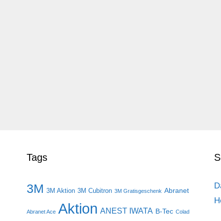
Tags
S
D
3M
Abranet
3M Aktion
3M Cubitron
3M Gratisgeschenk
H
Aktion
ANEST IWATA
B-Tec
Abranet Ace
Colad