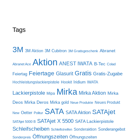
Tags
3M
Abranet
3M Aktion
3M Cubitron
3M Gratisgeschenk
Aktion
ANEST IWATA
B-Tec
Abranet Ace
Colad
Gratis
Feiertage
Glasurit
Gratis-Zugabe
Feiertag
Iridium
Hochleistungslackierpistole
Hookit
IWATA
Mirka
Lackierpistole
Mirka Aktion
Mirka
Mipa
Deos
Mirka Deros
Mirka gold
Neues Produkt
Neue Produkte
SATA
SATAjet
SATA Aktion
Oetter
New
Politur
SATAjet X 5500
SATA Lackierpistole
SATAjet 5000 B
Schleifscheiben
Sonderangebot
Sonderaktion
Schleifstreifen
Öffnungszeiten
Öffnungszeiten
Sonderpreis