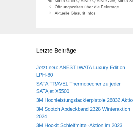
Schlagwörter
Mirka Gold Q.Silver Q.Silver Ace
,
Mirka S
Öffnungszeiten über die Feiertage
Aktuelle Glasurit Infos
Letzte Beiträge
Jetzt neu: ANEST IWATA Luxury Edition
LPH-80
SATA TRAVEL Thermobecher zu jeder
SATAjet X5500
3M Hochleistungslackierpistole 26832 Akti
3M Scotch Abdeckband 2328 Winteraktion
2024
3M Hookit Schleifmittel-Aktion im 2023