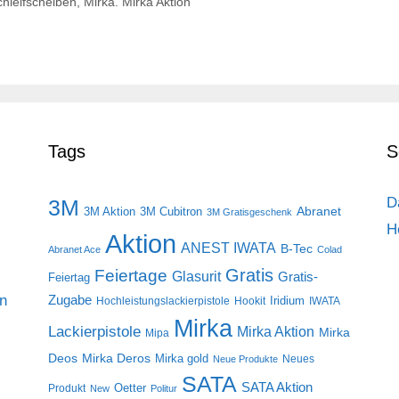
chleifscheiben
,
Mirka. Mirka Aktion
Tags
S
D
3M
Abranet
3M Aktion
3M Cubitron
3M Gratisgeschenk
H
Aktion
ANEST IWATA
B-Tec
Abranet Ace
Colad
Gratis
Feiertage
Glasurit
Gratis-
Feiertag
on
Zugabe
Iridium
Hochleistungslackierpistole
Hookit
IWATA
Mirka
Lackierpistole
Mirka Aktion
Mirka
Mipa
Deos
Mirka Deros
Mirka gold
Neues
Neue Produkte
SATA
SATA Aktion
Oetter
Produkt
New
Politur