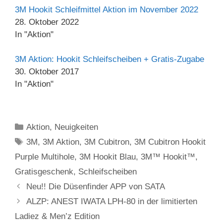
3M Hookit Schleifmittel Aktion im November 2022
28. Oktober 2022
In "Aktion"
3M Aktion: Hookit Schleifscheiben + Gratis-Zugabe
30. Oktober 2017
In "Aktion"
Kategorien
Aktion
,
Neuigkeiten
Schlagwörter
3M
,
3M Aktion
,
3M Cubitron
,
3M Cubitron Hookit
Purple Multihole
,
3M Hookit Blau
,
3M™ Hookit™
,
Gratisgeschenk
,
Schleifscheiben
Neu!! Die Düsenfinder APP von SATA
ALZP: ANEST IWATA LPH-80 in der limitierten
Ladiez & Men’z Edition