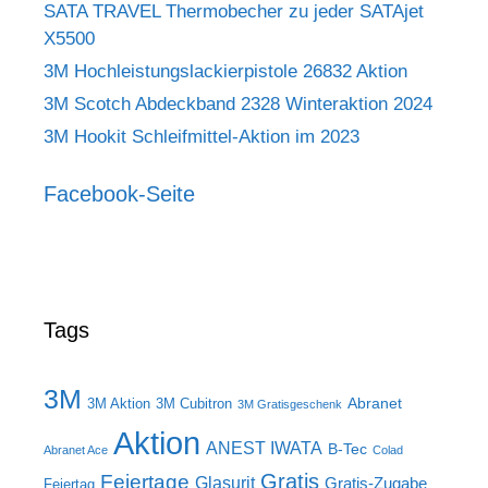
SATA TRAVEL Thermobecher zu jeder SATAjet
X5500
3M Hochleistungslackierpistole 26832 Aktion
3M Scotch Abdeckband 2328 Winteraktion 2024
3M Hookit Schleifmittel-Aktion im 2023
Facebook-Seite
Tags
3M
Abranet
3M Aktion
3M Cubitron
3M Gratisgeschenk
Aktion
ANEST IWATA
B-Tec
Abranet Ace
Colad
Gratis
Feiertage
Glasurit
Gratis-Zugabe
Feiertag