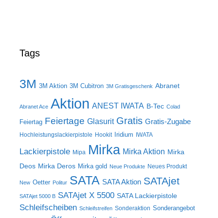
Tags
3M
Abranet
3M Aktion
3M Cubitron
3M Gratisgeschenk
Aktion
ANEST IWATA
B-Tec
Abranet Ace
Colad
Gratis
Feiertage
Glasurit
Gratis-Zugabe
Feiertag
Iridium
Hochleistungslackierpistole
Hookit
IWATA
Mirka
Lackierpistole
Mirka Aktion
Mirka
Mipa
Deos
Mirka Deros
Mirka gold
Neues Produkt
Neue Produkte
SATA
SATAjet
SATA Aktion
Oetter
New
Politur
SATAjet X 5500
SATA Lackierpistole
SATAjet 5000 B
Schleifscheiben
Sonderangebot
Sonderaktion
Schleifstreifen