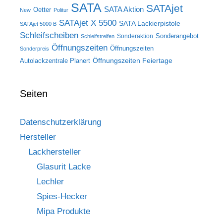
SATA
SATAjet
SATA Aktion
Oetter
New
Politur
SATAjet X 5500
SATA Lackierpistole
SATAjet 5000 B
Schleifscheiben
Sonderangebot
Sonderaktion
Schleifstreifen
Öffnungszeiten
Öffnungszeiten
Sonderpreis
Öffnungszeiten Feiertage
Autolackzentrale Planert
Seiten
Datenschutzerklärung
Hersteller
Lackhersteller
Glasurit Lacke
Lechler
Spies-Hecker
Mipa Produkte