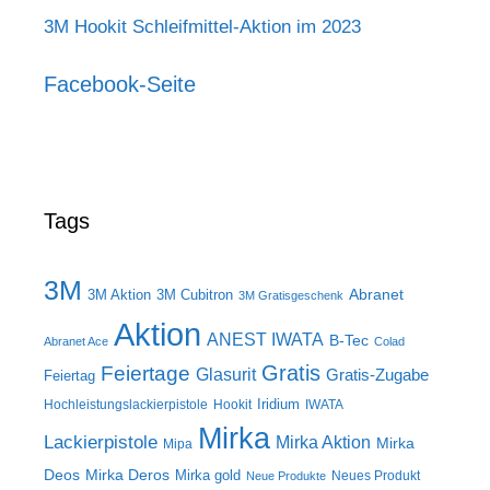
3M Hookit Schleifmittel-Aktion im 2023
Facebook-Seite
Tags
3M
Abranet
3M Aktion
3M Cubitron
3M Gratisgeschenk
Aktion
ANEST IWATA
B-Tec
Abranet Ace
Colad
Gratis
Feiertage
Glasurit
Gratis-Zugabe
Feiertag
Iridium
Hochleistungslackierpistole
Hookit
IWATA
Mirka
Lackierpistole
Mirka Aktion
Mirka
Mipa
Deos
Mirka Deros
Mirka gold
Neues Produkt
Neue Produkte