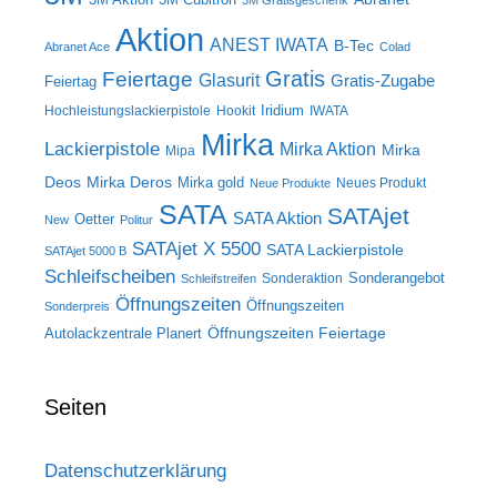
3M Gratisgeschenk
Aktion
ANEST IWATA
B-Tec
Abranet Ace
Colad
Gratis
Feiertage
Glasurit
Gratis-Zugabe
Feiertag
Iridium
Hochleistungslackierpistole
Hookit
IWATA
Mirka
Lackierpistole
Mirka Aktion
Mirka
Mipa
Deos
Mirka Deros
Mirka gold
Neues Produkt
Neue Produkte
SATA
SATAjet
SATA Aktion
Oetter
New
Politur
SATAjet X 5500
SATA Lackierpistole
SATAjet 5000 B
Schleifscheiben
Sonderangebot
Sonderaktion
Schleifstreifen
Öffnungszeiten
Öffnungszeiten
Sonderpreis
Öffnungszeiten Feiertage
Autolackzentrale Planert
Seiten
Datenschutzerklärung