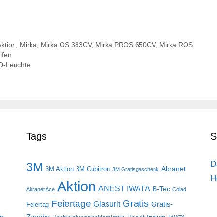
ktion
,
Mirka
,
Mirka OS 383CV
,
Mirka PROS 650CV
,
Mirka ROS
eifen
D-Leuchte
Tags
S
D
3M
Abranet
3M Aktion
3M Cubitron
3M Gratisgeschenk
H
Aktion
ANEST IWATA
B-Tec
Abranet Ace
Colad
Gratis
Feiertage
Glasurit
Gratis-
Feiertag
Zugabe