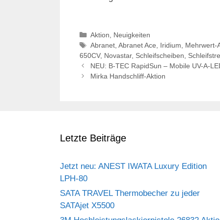
Kategorien
Aktion
,
Neuigkeiten
Schlagwörter
Abranet
,
Abranet Ace
,
Iridium
,
Mehrwert-A
650CV
,
Novastar
,
Schleifscheiben
,
Schleifstr
NEU: B-TEC RapidSun – Mobile UV-A-LE
Mirka Handschliff-Aktion
Letzte Beiträge
Jetzt neu: ANEST IWATA Luxury Edition
LPH-80
SATA TRAVEL Thermobecher zu jeder
SATAjet X5500