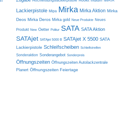
on
Iridium
Hochleistungslackierpistole
Hookit
IWATA
Mirka
Lackierpistole
Mirka Aktion
Mirka
Mipa
Deos
Mirka Deros
Mirka gold
Neues
Neue Produkte
SATA
SATA Aktion
Oetter
Produkt
New
Politur
SATAjet
SATAjet X 5500
SATA
SATAjet 5000 B
Schleifscheiben
Lackierpistole
Schleifstreifen
Sonderangebot
Sonderaktion
Sonderpreis
Öffnungszeiten
Öffnungszeiten Autolackzentrale
Öffnungszeiten Feiertage
Planert