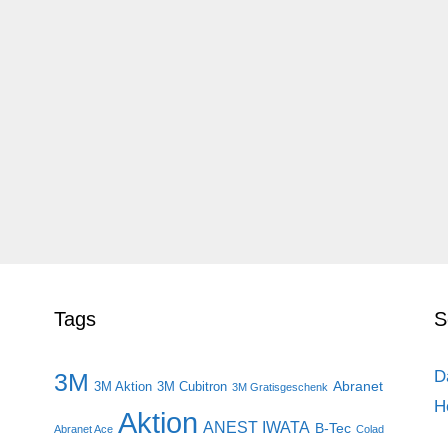
Tags
S
D
3M
Abranet
3M Aktion
3M Cubitron
3M Gratisgeschenk
H
Aktion
ANEST IWATA
B-Tec
Abranet Ace
Colad