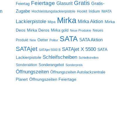
Gratis
Feiertage
Glasurit
Gratis-
Feiertag
on
Zugabe
Iridium
Hochleistungslackierpistole
Hookit
IWATA
Mirka
Lackierpistole
Mirka Aktion
Mirka
Mipa
Deos
Mirka Deros
Mirka gold
Neues
Neue Produkte
SATA
SATA Aktion
Oetter
Produkt
New
Politur
SATAjet
SATAjet X 5500
SATA
SATAjet 5000 B
Schleifscheiben
Lackierpistole
Schleifstreifen
Sonderangebot
Sonderaktion
Sonderpreis
Öffnungszeiten
Öffnungszeiten Autolackzentrale
Öffnungszeiten Feiertage
Planert