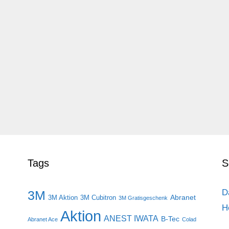
Tags
S
D
3M
Abranet
3M Aktion
3M Cubitron
3M Gratisgeschenk
H
Aktion
ANEST IWATA
B-Tec
Abranet Ace
Colad