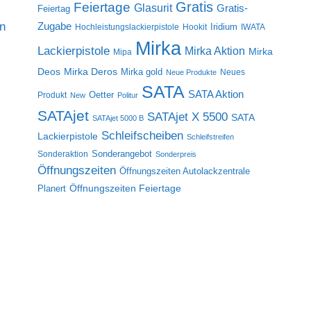
Gratis
Feiertage
Glasurit
Gratis-
Feiertag
on
Zugabe
Iridium
Hochleistungslackierpistole
Hookit
IWATA
Mirka
Lackierpistole
Mirka Aktion
Mirka
Mipa
Deos
Mirka Deros
Mirka gold
Neues
Neue Produkte
SATA
SATA Aktion
Oetter
Produkt
New
Politur
SATAjet
SATAjet X 5500
SATA
SATAjet 5000 B
Schleifscheiben
Lackierpistole
Schleifstreifen
Sonderangebot
Sonderaktion
Sonderpreis
Öffnungszeiten
Öffnungszeiten Autolackzentrale
Öffnungszeiten Feiertage
Planert