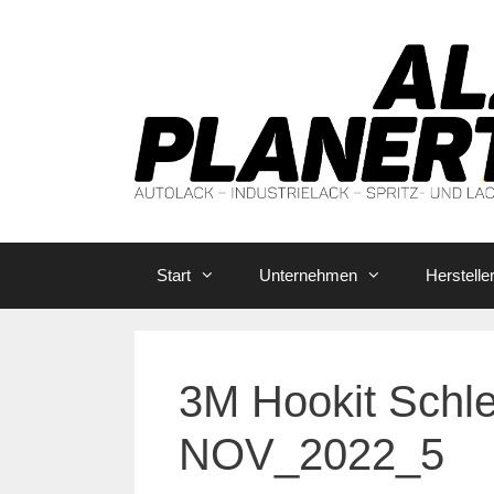
Zum
Inhalt
springen
Start
Unternehmen
Herstelle
3M Hookit Schlei
NOV_2022_5