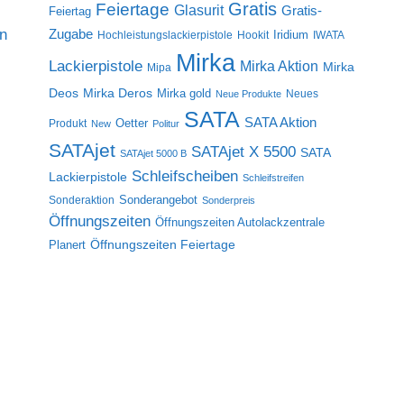
Gratis
Feiertage
Glasurit
Gratis-
Feiertag
on
Zugabe
Iridium
Hochleistungslackierpistole
Hookit
IWATA
Mirka
Lackierpistole
Mirka Aktion
Mirka
Mipa
Deos
Mirka Deros
Mirka gold
Neues
Neue Produkte
SATA
SATA Aktion
Oetter
Produkt
New
Politur
SATAjet
SATAjet X 5500
SATA
SATAjet 5000 B
Schleifscheiben
Lackierpistole
Schleifstreifen
Sonderangebot
Sonderaktion
Sonderpreis
Öffnungszeiten
Öffnungszeiten Autolackzentrale
Öffnungszeiten Feiertage
Planert