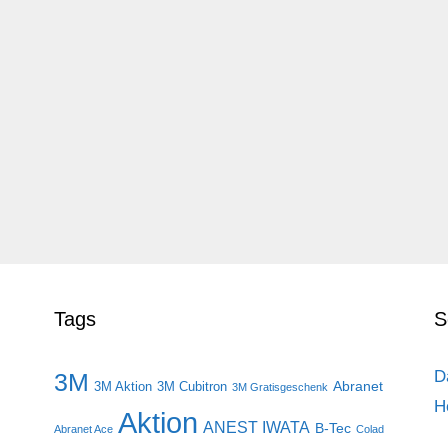
Tags
S
D
3M
Abranet
3M Aktion
3M Cubitron
3M Gratisgeschenk
H
Aktion
ANEST IWATA
B-Tec
Abranet Ace
Colad