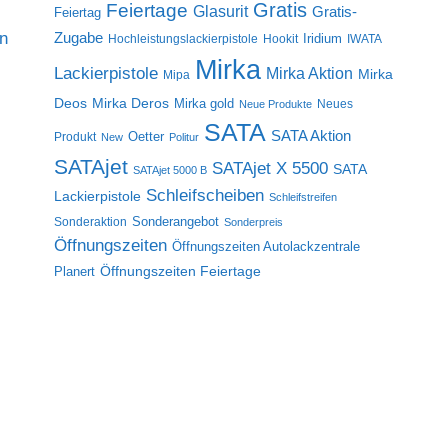
Gratis
Feiertage
Glasurit
Gratis-
Feiertag
on
Zugabe
Iridium
Hochleistungslackierpistole
Hookit
IWATA
Mirka
Lackierpistole
Mirka Aktion
Mirka
Mipa
Deos
Mirka Deros
Mirka gold
Neues
Neue Produkte
SATA
SATA Aktion
Oetter
Produkt
New
Politur
SATAjet
SATAjet X 5500
SATA
SATAjet 5000 B
Schleifscheiben
Lackierpistole
Schleifstreifen
Sonderangebot
Sonderaktion
Sonderpreis
Öffnungszeiten
Öffnungszeiten Autolackzentrale
Öffnungszeiten Feiertage
Planert