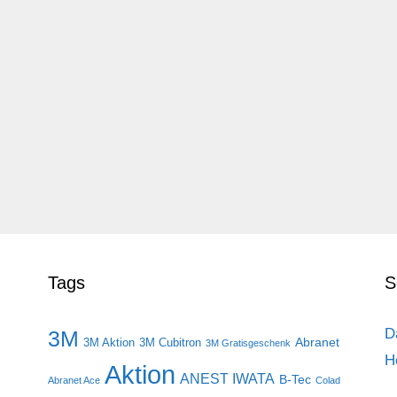
Tags
S
D
3M
Abranet
3M Aktion
3M Cubitron
3M Gratisgeschenk
H
Aktion
ANEST IWATA
B-Tec
Abranet Ace
Colad