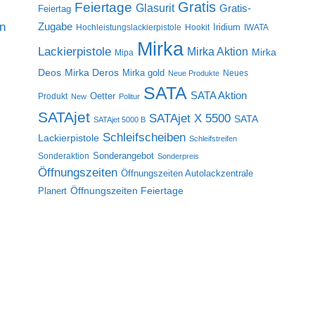
Gratis
Feiertage
Glasurit
Gratis-
Feiertag
on
Zugabe
Iridium
Hochleistungslackierpistole
Hookit
IWATA
Mirka
Lackierpistole
Mirka Aktion
Mirka
Mipa
Deos
Mirka Deros
Mirka gold
Neues
Neue Produkte
SATA
SATA Aktion
Oetter
Produkt
New
Politur
SATAjet
SATAjet X 5500
SATA
SATAjet 5000 B
Schleifscheiben
Lackierpistole
Schleifstreifen
Sonderangebot
Sonderaktion
Sonderpreis
Öffnungszeiten
Öffnungszeiten Autolackzentrale
Öffnungszeiten Feiertage
Planert