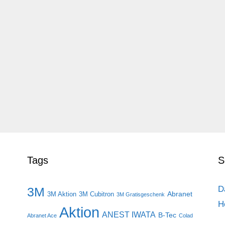
Tags
S
D
3M
Abranet
3M Aktion
3M Cubitron
3M Gratisgeschenk
H
Aktion
ANEST IWATA
B-Tec
Abranet Ace
Colad