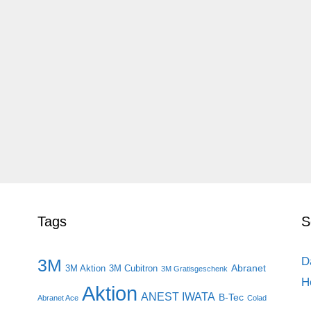
Tags
S
D
3M
Abranet
3M Aktion
3M Cubitron
3M Gratisgeschenk
H
Aktion
ANEST IWATA
B-Tec
Abranet Ace
Colad