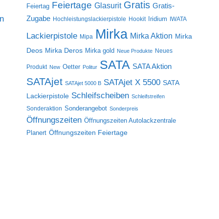
Gratis
Feiertage
Glasurit
Gratis-
Feiertag
on
Zugabe
Iridium
Hochleistungslackierpistole
Hookit
IWATA
Mirka
Lackierpistole
Mirka Aktion
Mirka
Mipa
Deos
Mirka Deros
Mirka gold
Neues
Neue Produkte
SATA
SATA Aktion
Oetter
Produkt
New
Politur
SATAjet
SATAjet X 5500
SATA
SATAjet 5000 B
Schleifscheiben
Lackierpistole
Schleifstreifen
Sonderangebot
Sonderaktion
Sonderpreis
Öffnungszeiten
Öffnungszeiten Autolackzentrale
Öffnungszeiten Feiertage
Planert