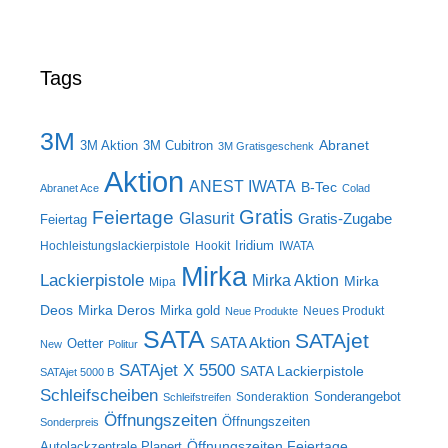
Tags
3M
Abranet
3M Aktion
3M Cubitron
3M Gratisgeschenk
Aktion
ANEST IWATA
B-Tec
Abranet Ace
Colad
Gratis
Feiertage
Glasurit
Gratis-Zugabe
Feiertag
Iridium
Hochleistungslackierpistole
Hookit
IWATA
Mirka
Lackierpistole
Mirka Aktion
Mirka
Mipa
Deos
Mirka Deros
Mirka gold
Neues Produkt
Neue Produkte
SATA
SATAjet
SATA Aktion
Oetter
New
Politur
SATAjet X 5500
SATA Lackierpistole
SATAjet 5000 B
Schleifscheiben
Sonderangebot
Sonderaktion
Schleifstreifen
Öffnungszeiten
Öffnungszeiten
Sonderpreis
Öffnungszeiten Feiertage
Autolackzentrale Planert