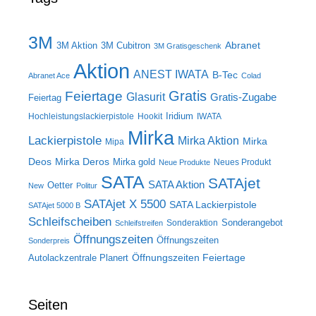
3M
Abranet
3M Aktion
3M Cubitron
3M Gratisgeschenk
Aktion
ANEST IWATA
B-Tec
Abranet Ace
Colad
Gratis
Feiertage
Glasurit
Gratis-Zugabe
Feiertag
Iridium
Hochleistungslackierpistole
Hookit
IWATA
Mirka
Lackierpistole
Mirka Aktion
Mirka
Mipa
Deos
Mirka Deros
Mirka gold
Neues Produkt
Neue Produkte
SATA
SATAjet
SATA Aktion
Oetter
New
Politur
SATAjet X 5500
SATA Lackierpistole
SATAjet 5000 B
Schleifscheiben
Sonderangebot
Sonderaktion
Schleifstreifen
Öffnungszeiten
Öffnungszeiten
Sonderpreis
Öffnungszeiten Feiertage
Autolackzentrale Planert
Seiten