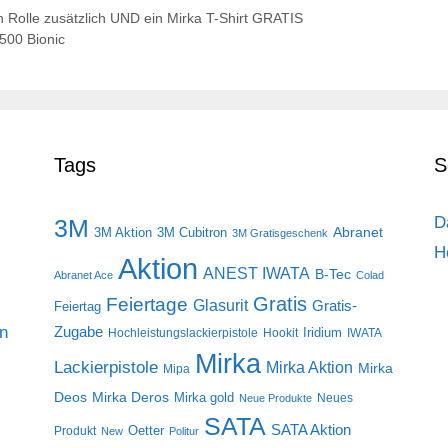
Rolle zusätzlich UND ein Mirka T-Shirt GRATIS
500 Bionic
Tags
S
D
3M
Abranet
3M Aktion
3M Cubitron
3M Gratisgeschenk
H
Aktion
ANEST IWATA
B-Tec
Abranet Ace
Colad
Gratis
Feiertage
Glasurit
Gratis-
Feiertag
on
Zugabe
Iridium
Hochleistungslackierpistole
Hookit
IWATA
Mirka
Lackierpistole
Mirka Aktion
Mirka
Mipa
Deos
Mirka Deros
Mirka gold
Neues
Neue Produkte
SATA
SATA Aktion
Oetter
Produkt
New
Politur