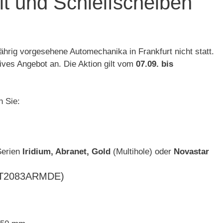
t und Schleifscheiben
jährig vorgesehene Automechanika in Frankfurt nicht statt.
tives Angebot an. Die Aktion gilt vom
07.09. bis
n Sie:
erien
Iridium, Abranet, Gold
(Multihole) oder
Novastar
: KIT2083ARMDE)