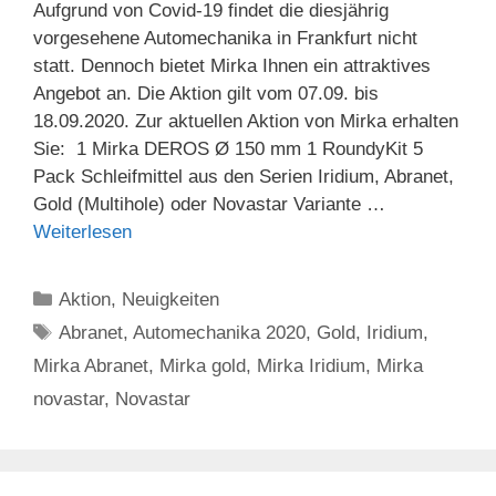
Aufgrund von Covid-19 findet die diesjährig
vorgesehene Automechanika in Frankfurt nicht
statt. Dennoch bietet Mirka Ihnen ein attraktives
Angebot an. Die Aktion gilt vom 07.09. bis
18.09.2020. Zur aktuellen Aktion von Mirka erhalten
Sie: 1 Mirka DEROS Ø 150 mm 1 RoundyKit 5
Pack Schleifmittel aus den Serien Iridium, Abranet,
Gold (Multihole) oder Novastar Variante …
Weiterlesen
Kategorien
Aktion
,
Neuigkeiten
Schlagwörter
Abranet
,
Automechanika 2020
,
Gold
,
Iridium
,
Mirka Abranet
,
Mirka gold
,
Mirka Iridium
,
Mirka
novastar
,
Novastar