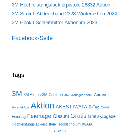
3M Hochleistungslackierpistole 26832 Aktion
3M Scotch Abdeckband 2328 Winteraktion 2024
3M Hookit Schleifmittel-Aktion im 2023
Facebook-Seite
Tags
3M
Abranet
3M Aktion
3M Cubitron
3M Gratisgeschenk
Aktion
ANEST IWATA
B-Tec
Abranet Ace
Colad
Gratis
Feiertage
Glasurit
Gratis-Zugabe
Feiertag
Iridium
Hochleistungslackierpistole
Hookit
IWATA