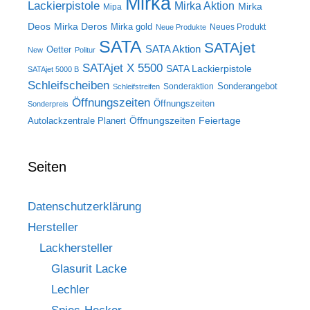
Mirka
Lackierpistole
Mirka Aktion
Mirka
Mipa
Deos
Mirka Deros
Mirka gold
Neues Produkt
Neue Produkte
SATA
SATAjet
SATA Aktion
Oetter
New
Politur
SATAjet X 5500
SATA Lackierpistole
SATAjet 5000 B
Schleifscheiben
Sonderangebot
Sonderaktion
Schleifstreifen
Öffnungszeiten
Öffnungszeiten
Sonderpreis
Öffnungszeiten Feiertage
Autolackzentrale Planert
Seiten
Datenschutzerklärung
Hersteller
Lackhersteller
Glasurit Lacke
Lechler