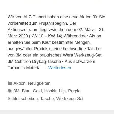
Wir von ALZ-Planert haben eine neue Aktion für Sie
vorbereitet zum Früjahrsbeginn. Der
Aktionszeitraum liegt zwischen dem 02. März – 31.
März 2020 (KW 10 – KW 14).Während der Aktion
erhalten Sie beim Kauf bestimmter Mengen,
ausgewählter Produkte, eine hochwertige Tasche
von 3M oder ein praktisches Wera Werkzeug-Set.
3M Cubitron Drybag-Tasche • Aus schwarzem
Tarpaulin-Material …
Weiterlesen
Kategorien
Aktion
,
Neuigkeiten
Schlagwörter
3M
,
Blau
,
Gold
,
Hookit
,
Lila
,
Purple
,
Schleifscheiben
,
Tasche
,
Werkzeug-Set