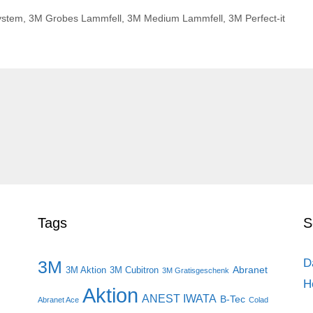
ystem
,
3M Grobes Lammfell
,
3M Medium Lammfell
,
3M Perfect-it
Tags
S
D
3M
Abranet
3M Aktion
3M Cubitron
3M Gratisgeschenk
H
Aktion
ANEST IWATA
B-Tec
Abranet Ace
Colad