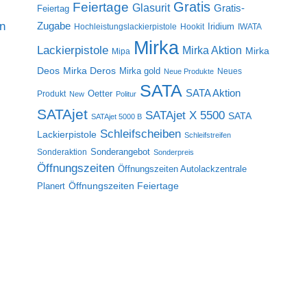
Gratis
Feiertage
Glasurit
Gratis-
Feiertag
on
Zugabe
Iridium
Hochleistungslackierpistole
Hookit
IWATA
Mirka
Lackierpistole
Mirka Aktion
Mirka
Mipa
Deos
Mirka Deros
Mirka gold
Neues
Neue Produkte
SATA
SATA Aktion
Oetter
Produkt
New
Politur
SATAjet
SATAjet X 5500
SATA
SATAjet 5000 B
Schleifscheiben
Lackierpistole
Schleifstreifen
Sonderangebot
Sonderaktion
Sonderpreis
Öffnungszeiten
Öffnungszeiten Autolackzentrale
Öffnungszeiten Feiertage
Planert