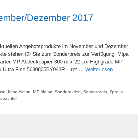
vember/Dezember 2017
 aktuellen Angebotsprodukte im November und Dezember
e stehen für Sie zum Sonderpreis zur Verfügung: Mipa
. Härter MP Abdeckpapier 300 m x 22 cm Highgrade MP
au Ultra Fine 5680805BY943R – rot …
Weiterlesen
ose
,
Mipa Aktion
,
MP Aktion
,
Sonderaktion
,
Sonderpreis
,
Spraila
lspachtel