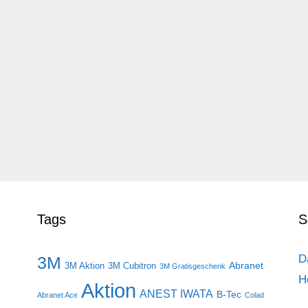
Tags
S
D
3M
Abranet
3M Aktion
3M Cubitron
3M Gratisgeschenk
H
Aktion
ANEST IWATA
B-Tec
Abranet Ace
Colad