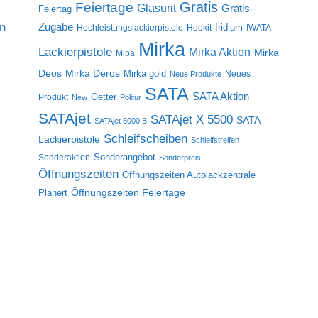
Gratis
Feiertage
Glasurit
Gratis-
Feiertag
on
Zugabe
Iridium
Hochleistungslackierpistole
Hookit
IWATA
Mirka
Lackierpistole
Mirka Aktion
Mirka
Mipa
Deos
Mirka Deros
Mirka gold
Neues
Neue Produkte
SATA
SATA Aktion
Oetter
Produkt
New
Politur
SATAjet
SATAjet X 5500
SATA
SATAjet 5000 B
Schleifscheiben
Lackierpistole
Schleifstreifen
Sonderangebot
Sonderaktion
Sonderpreis
Öffnungszeiten
Öffnungszeiten Autolackzentrale
Öffnungszeiten Feiertage
Planert