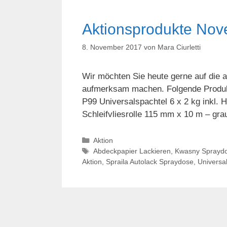
Aktionsprodukte No
8. November 2017
von
Mara Ciurletti
Wir möchten Sie heute gerne auf die
aufmerksam machen. Folgende Produkt
P99 Universalspachtel 6 x 2 kg inkl
Schleifvliesrolle 115 mm x 10 m – gr
Kategorien
Aktion
Schlagwörter
Abdeckpapier Lackieren
,
Kwasny Sprayd
Aktion
,
Spraila Autolack Spraydose
,
Universa