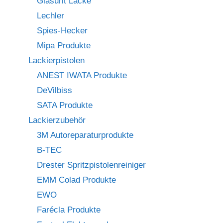
Glasurit Lacke
Lechler
Spies-Hecker
Mipa Produkte
Lackierpistolen
ANEST IWATA Produkte
DeVilbiss
SATA Produkte
Lackierzubehör
3M Autoreparaturprodukte
B-TEC
Drester Spritzpistolenreiniger
EMM Colad Produkte
EWO
Farécla Produkte