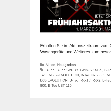
Erhalten Sie im Aktionszeitraum vom 0
Waschgeräte und Weiteres zum besond
Kategorien
Aktion
,
Neuigkeiten
Schlagwörter
B-Tec
,
B-Tec CARRY TWIN-S / XL-S
,
B-T
Tec IR-B02-EVOLUTION
,
B-Tec IR-B03 / IR-
B08-EVOLUTION
,
B-Tec IR-X1 / IR-X2
,
B-Te
800
,
B-Tec UST-110