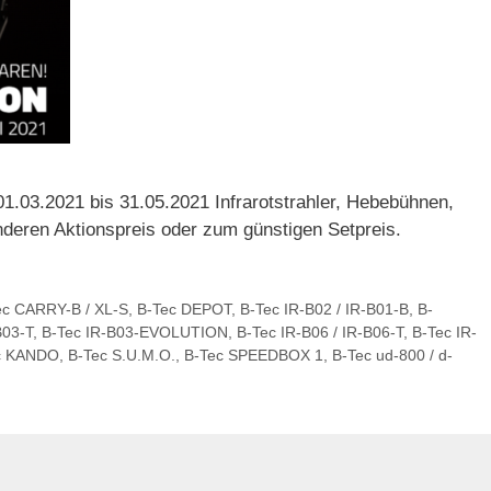
1.03.2021 bis 31.05.2021 Infrarotstrahler, Hebebühnen,
eren Aktionspreis oder zum günstigen Setpreis.
ec CARRY-B / XL-S
,
B-Tec DEPOT
,
B-Tec IR-B02 / IR-B01-B
,
B-
B03-T
,
B-Tec IR-B03-EVOLUTION
,
B-Tec IR-B06 / IR-B06-T
,
B-Tec IR-
c KANDO
,
B-Tec S.U.M.O.
,
B-Tec SPEEDBOX 1
,
B-Tec ud-800 / d-