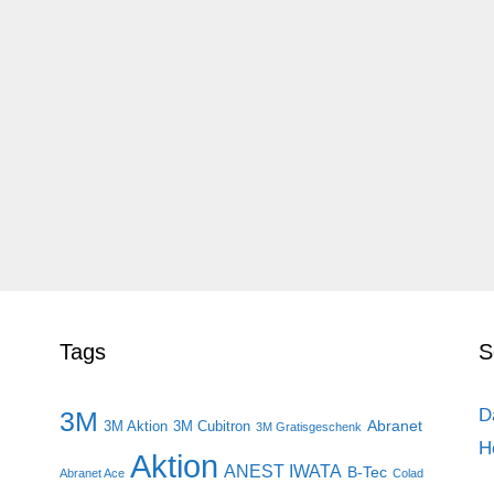
Tags
S
D
3M
Abranet
3M Aktion
3M Cubitron
3M Gratisgeschenk
H
Aktion
ANEST IWATA
B-Tec
Abranet Ace
Colad