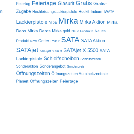
Gratis
Feiertage
Glasurit
Gratis-
Feiertag
on
Zugabe
Iridium
Hochleistungslackierpistole
Hookit
IWATA
Mirka
Lackierpistole
Mirka Aktion
Mirka
Mipa
Deos
Mirka Deros
Mirka gold
Neues
Neue Produkte
SATA
SATA Aktion
Oetter
Produkt
New
Politur
SATAjet
SATAjet X 5500
SATA
SATAjet 5000 B
Schleifscheiben
Lackierpistole
Schleifstreifen
Sonderangebot
Sonderaktion
Sonderpreis
Öffnungszeiten
Öffnungszeiten Autolackzentrale
Öffnungszeiten Feiertage
Planert