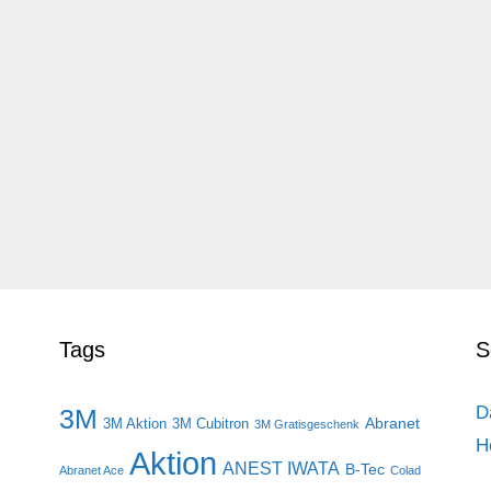
Tags
S
D
3M
Abranet
3M Aktion
3M Cubitron
3M Gratisgeschenk
H
Aktion
ANEST IWATA
B-Tec
Abranet Ace
Colad