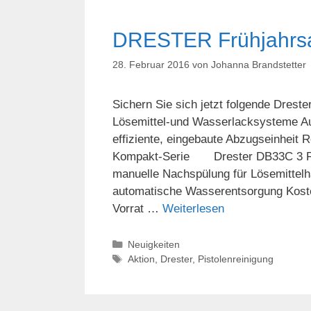
DRESTER Frühjahrsa
28. Februar 2016
von
Johanna Brandstetter
Sichern Sie sich jetzt folgende Dres
Lösemittel-und Wasserlacksysteme Au
effiziente, eingebaute Abzugseinheit
Kompakt-Serie Drester DB33C 3 Rei
manuelle Nachspülung für Lösemittelh
automatische Wasserentsorgung Kost
Vorrat …
Weiterlesen
Kategorien
Neuigkeiten
Schlagwörter
Aktion
,
Drester
,
Pistolenreinigung