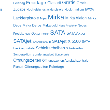
Gratis
Feiertage
Glasurit
Gratis-
Feiertag
on
Zugabe
Iridium
Hochleistungslackierpistole
Hookit
IWATA
Mirka
Lackierpistole
Mirka Aktion
Mirka
Mipa
Deos
Mirka Deros
Mirka gold
Neues
Neue Produkte
SATA
SATA Aktion
Oetter
Produkt
New
Politur
SATAjet
SATAjet X 5500
SATA
SATAjet 5000 B
Schleifscheiben
Lackierpistole
Schleifstreifen
Sonderangebot
Sonderaktion
Sonderpreis
Öffnungszeiten
Öffnungszeiten Autolackzentrale
Öffnungszeiten Feiertage
Planert