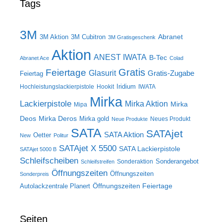
Tags
3M
Abranet
3M Aktion
3M Cubitron
3M Gratisgeschenk
Aktion
ANEST IWATA
B-Tec
Abranet Ace
Colad
Gratis
Feiertage
Glasurit
Gratis-Zugabe
Feiertag
Iridium
Hochleistungslackierpistole
Hookit
IWATA
Mirka
Lackierpistole
Mirka Aktion
Mirka
Mipa
Deos
Mirka Deros
Mirka gold
Neues Produkt
Neue Produkte
SATA
SATAjet
SATA Aktion
Oetter
New
Politur
SATAjet X 5500
SATA Lackierpistole
SATAjet 5000 B
Schleifscheiben
Sonderangebot
Sonderaktion
Schleifstreifen
Öffnungszeiten
Öffnungszeiten
Sonderpreis
Öffnungszeiten Feiertage
Autolackzentrale Planert
Seiten