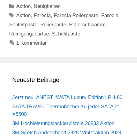
Kategorien
Aktion
,
Neuigkeiten
Schlagwörter
Aktion
,
Farecla
,
Farecla Polierpaste
,
Farecla
Schleifpaste
,
Polierpaste
,
Polierschwamm
,
Reinigungsbürtse
,
Schelifpaste
1 Kommentar
Neueste Beiträge
Jetzt neu: ANEST IWATA Luxury Edition LPH-80
SATA TRAVEL Thermobecher zu jeder SATAjet
X5500
3M Hochleistungslackierpistole 26832 Aktion
3M Scotch Abdeckband 2328 Winteraktion 2024