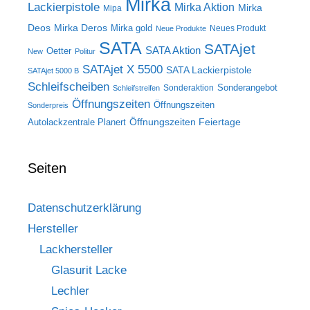
Mirka
Lackierpistole
Mirka Aktion
Mirka
Mipa
Deos
Mirka Deros
Mirka gold
Neues Produkt
Neue Produkte
SATA
SATAjet
SATA Aktion
Oetter
New
Politur
SATAjet X 5500
SATA Lackierpistole
SATAjet 5000 B
Schleifscheiben
Sonderangebot
Sonderaktion
Schleifstreifen
Öffnungszeiten
Öffnungszeiten
Sonderpreis
Öffnungszeiten Feiertage
Autolackzentrale Planert
Seiten
Datenschutzerklärung
Hersteller
Lackhersteller
Glasurit Lacke
Lechler