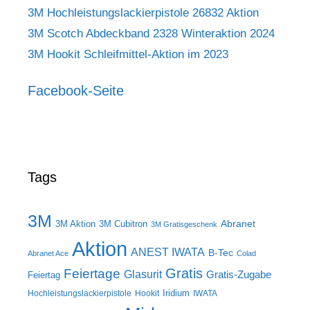
3M Hochleistungslackierpistole 26832 Aktion
3M Scotch Abdeckband 2328 Winteraktion 2024
3M Hookit Schleifmittel-Aktion im 2023
Facebook-Seite
Tags
3M
Abranet
3M Aktion
3M Cubitron
3M Gratisgeschenk
Aktion
ANEST IWATA
B-Tec
Abranet Ace
Colad
Gratis
Feiertage
Glasurit
Gratis-Zugabe
Feiertag
Iridium
Hochleistungslackierpistole
Hookit
IWATA