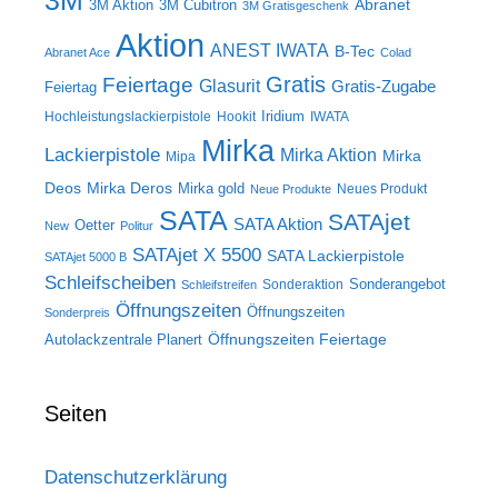
3M
Abranet
3M Aktion
3M Cubitron
3M Gratisgeschenk
Aktion
ANEST IWATA
B-Tec
Abranet Ace
Colad
Gratis
Feiertage
Glasurit
Gratis-Zugabe
Feiertag
Iridium
Hochleistungslackierpistole
Hookit
IWATA
Mirka
Lackierpistole
Mirka Aktion
Mirka
Mipa
Deos
Mirka Deros
Mirka gold
Neues Produkt
Neue Produkte
SATA
SATAjet
SATA Aktion
Oetter
New
Politur
SATAjet X 5500
SATA Lackierpistole
SATAjet 5000 B
Schleifscheiben
Sonderangebot
Sonderaktion
Schleifstreifen
Öffnungszeiten
Öffnungszeiten
Sonderpreis
Öffnungszeiten Feiertage
Autolackzentrale Planert
Seiten
Datenschutzerklärung