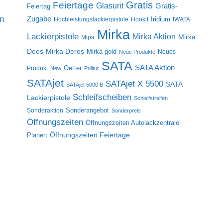
Gratis
Feiertage
Glasurit
Gratis-
Feiertag
on
Zugabe
Iridium
Hochleistungslackierpistole
Hookit
IWATA
Mirka
Lackierpistole
Mirka Aktion
Mirka
Mipa
Deos
Mirka Deros
Mirka gold
Neues
Neue Produkte
SATA
SATA Aktion
Oetter
Produkt
New
Politur
SATAjet
SATAjet X 5500
SATA
SATAjet 5000 B
Schleifscheiben
Lackierpistole
Schleifstreifen
Sonderangebot
Sonderaktion
Sonderpreis
Öffnungszeiten
Öffnungszeiten Autolackzentrale
Öffnungszeiten Feiertage
Planert