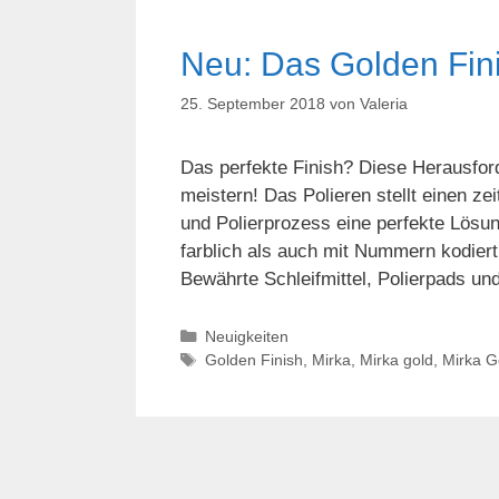
Neu: Das Golden Fin
25. September 2018
von
Valeria
Das perfekte Finish? Diese Herausfor
meistern! Das Polieren stellt einen ze
und Polierprozess eine perfekte Lösun
farblich als auch mit Nummern kodier
Bewährte Schleifmittel, Polierpads un
Kategorien
Neuigkeiten
Schlagwörter
Golden Finish
,
Mirka
,
Mirka gold
,
Mirka G