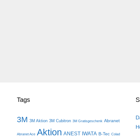
Tags
S
D
3M
Abranet
3M Aktion
3M Cubitron
3M Gratisgeschenk
H
Aktion
ANEST IWATA
B-Tec
Abranet Ace
Colad