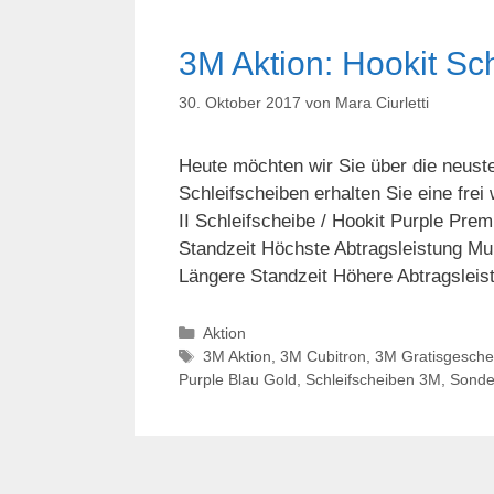
3M Aktion: Hookit Sc
30. Oktober 2017
von
Mara Ciurletti
Heute möchten wir Sie über die neust
Schleifscheiben erhalten Sie eine frei
II Schleifscheibe / Hookit Purple Pr
Standzeit Höchste Abtragsleistung Mul
Längere Standzeit Höhere Abtragsleis
Kategorien
Aktion
Schlagwörter
3M Aktion
,
3M Cubitron
,
3M Gratisgesch
Purple Blau Gold
,
Schleifscheiben 3M
,
Sonde