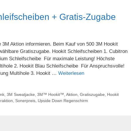
hleifscheiben + Gratis-Zugabe
e 3M Aktion informieren. Beim Kauf von 500 3M Hookit
 wählbare Gratiszugabe. Hookit Schleifscheiben 1. Cubitron
emium Schleifscheibe Für maximale Leistung! Höchste
tihole 2. Hookit Blau Schleifscheibe Für Anspruchsvolle!
tung Multihole 3. Hookit …
Weiterlesen
enk
,
3M Sweatjacke
,
3M™ Hookit™
,
Aktion
,
Gratiszugabe
,
Hookit
raktion
,
Sonerpreis
,
Upside Down Regenschirm