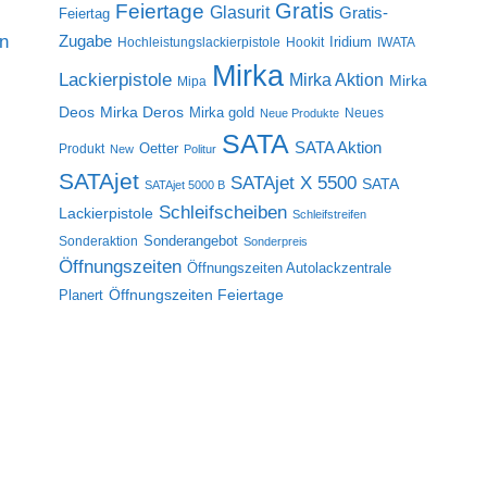
Gratis
Feiertage
Glasurit
Gratis-
Feiertag
on
Zugabe
Iridium
Hochleistungslackierpistole
Hookit
IWATA
Mirka
Lackierpistole
Mirka Aktion
Mirka
Mipa
Deos
Mirka Deros
Mirka gold
Neues
Neue Produkte
SATA
SATA Aktion
Oetter
Produkt
New
Politur
SATAjet
SATAjet X 5500
SATA
SATAjet 5000 B
Schleifscheiben
Lackierpistole
Schleifstreifen
Sonderangebot
Sonderaktion
Sonderpreis
Öffnungszeiten
Öffnungszeiten Autolackzentrale
Öffnungszeiten Feiertage
Planert