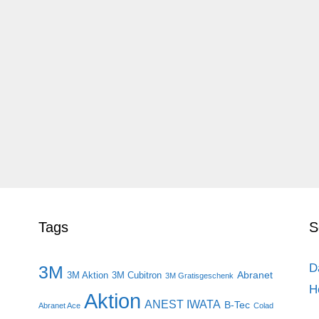
Tags
S
D
3M
Abranet
3M Aktion
3M Cubitron
3M Gratisgeschenk
H
Aktion
ANEST IWATA
B-Tec
Abranet Ace
Colad