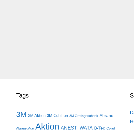
Tags
S
D
3M
Abranet
3M Aktion
3M Cubitron
3M Gratisgeschenk
H
Aktion
ANEST IWATA
B-Tec
Abranet Ace
Colad