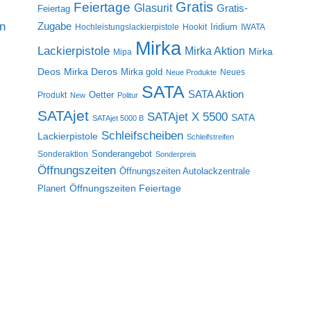
Gratis
Feiertage
Glasurit
Gratis-
Feiertag
on
Zugabe
Iridium
Hochleistungslackierpistole
Hookit
IWATA
Mirka
Lackierpistole
Mirka Aktion
Mirka
Mipa
Deos
Mirka Deros
Mirka gold
Neues
Neue Produkte
SATA
SATA Aktion
Oetter
Produkt
New
Politur
SATAjet
SATAjet X 5500
SATA
SATAjet 5000 B
Schleifscheiben
Lackierpistole
Schleifstreifen
Sonderangebot
Sonderaktion
Sonderpreis
Öffnungszeiten
Öffnungszeiten Autolackzentrale
Öffnungszeiten Feiertage
Planert