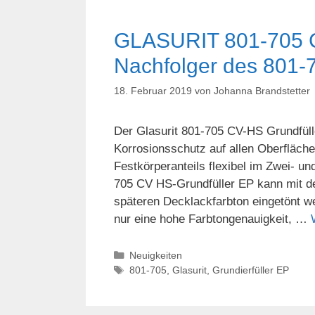
GLASURIT 801-705 CV
Nachfolger des 801-7
18. Februar 2019
von
Johanna Brandstetter
Der Glasurit 801-705 CV-HS Grundfüll
Korrosionsschutz auf allen Oberfläch
Festkörperanteils flexibel im Zwei- u
705 CV HS-Grundfüller EP kann mit d
späteren Decklackfarbton eingetönt we
nur eine hohe Farbtongenauigkeit, …
Kategorien
Neuigkeiten
Schlagwörter
801-705
,
Glasurit
,
Grundierfüller EP