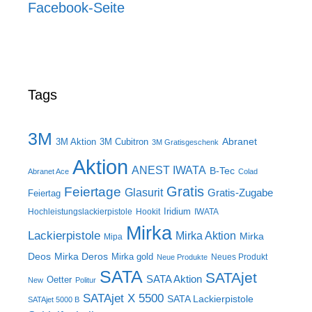
Facebook-Seite
Tags
3M
Abranet
3M Aktion
3M Cubitron
3M Gratisgeschenk
Aktion
ANEST IWATA
B-Tec
Abranet Ace
Colad
Gratis
Feiertage
Glasurit
Gratis-Zugabe
Feiertag
Iridium
Hochleistungslackierpistole
Hookit
IWATA
Mirka
Lackierpistole
Mirka Aktion
Mirka
Mipa
Deos
Mirka Deros
Mirka gold
Neues Produkt
Neue Produkte
SATA
SATAjet
SATA Aktion
Oetter
New
Politur
SATAjet X 5500
SATA Lackierpistole
SATAjet 5000 B