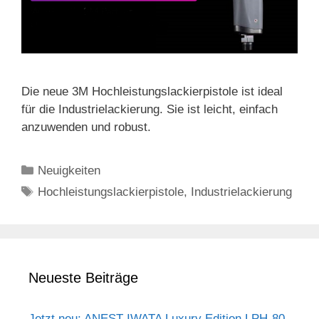
Die neue 3M Hochleistungslackierpistole ist ideal
für die Industrielackierung. Sie ist leicht, einfach
anzuwenden und robust.
Kategorien
Neuigkeiten
Schlagwörter
Hochleistungslackierpistole
,
Industrielackierung
Neueste Beiträge
Jetzt neu: ANEST IWATA Luxury Edition LPH-80