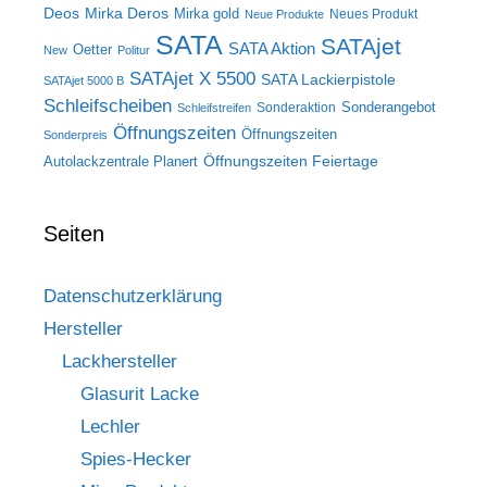
Deos
Mirka Deros
Mirka gold
Neues Produkt
Neue Produkte
SATA
SATAjet
SATA Aktion
Oetter
New
Politur
SATAjet X 5500
SATA Lackierpistole
SATAjet 5000 B
Schleifscheiben
Sonderangebot
Sonderaktion
Schleifstreifen
Öffnungszeiten
Öffnungszeiten
Sonderpreis
Öffnungszeiten Feiertage
Autolackzentrale Planert
Seiten
Datenschutzerklärung
Hersteller
Lackhersteller
Glasurit Lacke
Lechler
Spies-Hecker