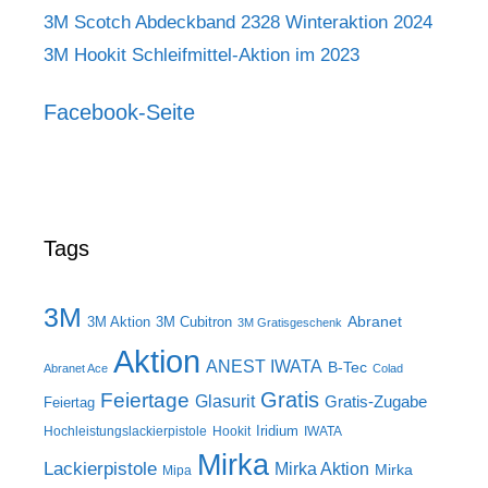
3M Scotch Abdeckband 2328 Winteraktion 2024
3M Hookit Schleifmittel-Aktion im 2023
Facebook-Seite
Tags
3M
Abranet
3M Aktion
3M Cubitron
3M Gratisgeschenk
Aktion
ANEST IWATA
B-Tec
Abranet Ace
Colad
Gratis
Feiertage
Glasurit
Gratis-Zugabe
Feiertag
Iridium
Hochleistungslackierpistole
Hookit
IWATA
Mirka
Lackierpistole
Mirka Aktion
Mirka
Mipa