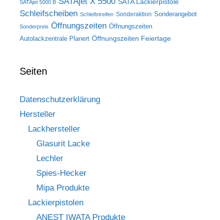
SATAjet X 5500
SATA Lackierpistole
SATAjet 5000 B
Schleifscheiben
Sonderangebot
Sonderaktion
Schleifstreifen
Öffnungszeiten
Öffnungszeiten
Sonderpreis
Öffnungszeiten Feiertage
Autolackzentrale Planert
Seiten
Datenschutzerklärung
Hersteller
Lackhersteller
Glasurit Lacke
Lechler
Spies-Hecker
Mipa Produkte
Lackierpistolen
ANEST IWATA Produkte