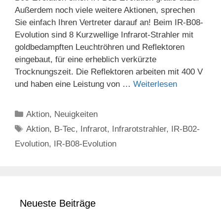
Außerdem noch viele weitere Aktionen, sprechen
Sie einfach Ihren Vertreter darauf an! Beim IR-B08-
Evolution sind 8 Kurzwellige Infrarot-Strahler mit
goldbedampften Leuchtröhren und Reflektoren
eingebaut, für eine erheblich verkürzte
Trocknungszeit. Die Reflektoren arbeiten mit 400 V
und haben eine Leistung von …
Weiterlesen
Kategorien
Aktion
,
Neuigkeiten
Schlagwörter
Aktion
,
B-Tec
,
Infrarot
,
Infrarotstrahler
,
IR-B02-
Evolution
,
IR-B08-Evolution
Neueste Beiträge