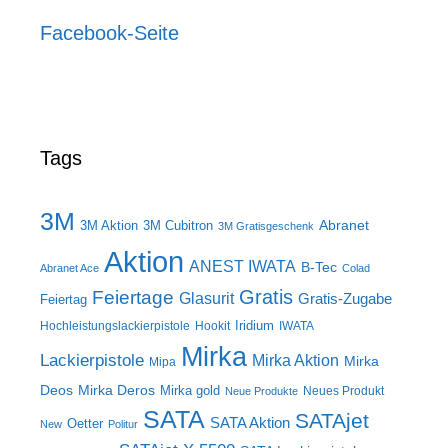
Facebook-Seite
Tags
3M
Abranet
3M Aktion
3M Cubitron
3M Gratisgeschenk
Aktion
ANEST IWATA
B-Tec
Abranet Ace
Colad
Gratis
Feiertage
Glasurit
Gratis-Zugabe
Feiertag
Iridium
Hochleistungslackierpistole
Hookit
IWATA
Mirka
Lackierpistole
Mirka Aktion
Mirka
Mipa
Deos
Mirka Deros
Mirka gold
Neues Produkt
Neue Produkte
SATA
SATAjet
SATA Aktion
Oetter
New
Politur