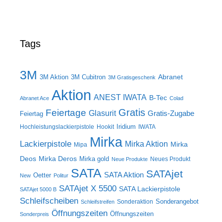
Tags
3M
Abranet
3M Aktion
3M Cubitron
3M Gratisgeschenk
Aktion
ANEST IWATA
B-Tec
Abranet Ace
Colad
Gratis
Feiertage
Glasurit
Gratis-Zugabe
Feiertag
Iridium
Hochleistungslackierpistole
Hookit
IWATA
Mirka
Lackierpistole
Mirka Aktion
Mirka
Mipa
Deos
Mirka Deros
Mirka gold
Neues Produkt
Neue Produkte
SATA
SATAjet
SATA Aktion
Oetter
New
Politur
SATAjet X 5500
SATA Lackierpistole
SATAjet 5000 B
Schleifscheiben
Sonderangebot
Sonderaktion
Schleifstreifen
Öffnungszeiten
Öffnungszeiten
Sonderpreis