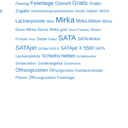
Gratis
Feiertage
Glasurit
Gratis-
Feiertag
on
Zugabe
Iridium
Hochleistungslackierpistole
Hookit
IWATA
Mirka
Lackierpistole
Mirka Aktion
Mirka
Mipa
Deos
Mirka Deros
Mirka gold
Neues
Neue Produkte
SATA
SATA Aktion
Oetter
Produkt
New
Politur
SATAjet
SATAjet X 5500
SATA
SATAjet 5000 B
Schleifscheiben
Lackierpistole
Schleifstreifen
Sonderangebot
Sonderaktion
Sonderpreis
Öffnungszeiten
Öffnungszeiten Autolackzentrale
Öffnungszeiten Feiertage
Planert