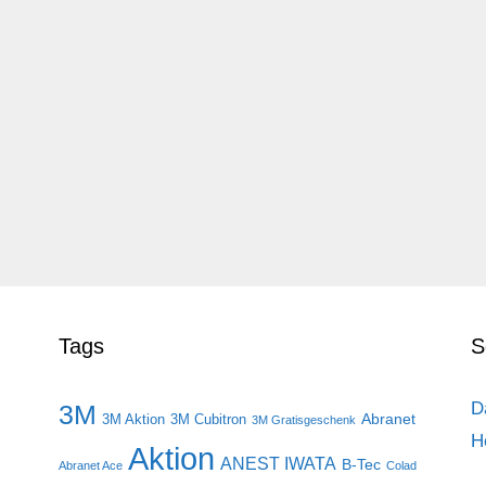
Tags
S
D
3M
Abranet
3M Aktion
3M Cubitron
3M Gratisgeschenk
H
Aktion
ANEST IWATA
B-Tec
Abranet Ace
Colad