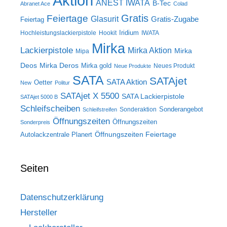
Aktion
ANEST IWATA
B-Tec
Abranet Ace
Colad
Gratis
Feiertage
Glasurit
Gratis-Zugabe
Feiertag
Iridium
Hochleistungslackierpistole
Hookit
IWATA
Mirka
Lackierpistole
Mirka Aktion
Mirka
Mipa
Deos
Mirka Deros
Mirka gold
Neues Produkt
Neue Produkte
SATA
SATAjet
SATA Aktion
Oetter
New
Politur
SATAjet X 5500
SATA Lackierpistole
SATAjet 5000 B
Schleifscheiben
Sonderangebot
Sonderaktion
Schleifstreifen
Öffnungszeiten
Öffnungszeiten
Sonderpreis
Öffnungszeiten Feiertage
Autolackzentrale Planert
Seiten
Datenschutzerklärung
Hersteller