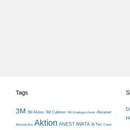
Tags
S
D
3M
Abranet
3M Aktion
3M Cubitron
3M Gratisgeschenk
H
Aktion
ANEST IWATA
B-Tec
Abranet Ace
Colad