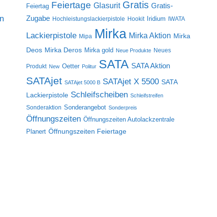
Gratis
Feiertage
Glasurit
Gratis-
Feiertag
on
Zugabe
Iridium
Hochleistungslackierpistole
Hookit
IWATA
Mirka
Lackierpistole
Mirka Aktion
Mirka
Mipa
Deos
Mirka Deros
Mirka gold
Neues
Neue Produkte
SATA
SATA Aktion
Oetter
Produkt
New
Politur
SATAjet
SATAjet X 5500
SATA
SATAjet 5000 B
Schleifscheiben
Lackierpistole
Schleifstreifen
Sonderangebot
Sonderaktion
Sonderpreis
Öffnungszeiten
Öffnungszeiten Autolackzentrale
Öffnungszeiten Feiertage
Planert