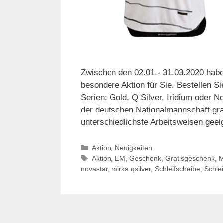
Zwischen den 02.01.- 31.03.2020 habe
besondere Aktion für Sie. Bestellen S
Serien: Gold, Q Silver, Iridium oder N
der deutschen Nationalmannschaft grati
unterschiedlichste Arbeitsweisen gee
Kategorien
Aktion
,
Neuigkeiten
Schlagwörter
Aktion
,
EM
,
Geschenk
,
Gratisgeschenk
,
M
novastar
,
mirka qsilver
,
Schleifscheibe
,
Schle