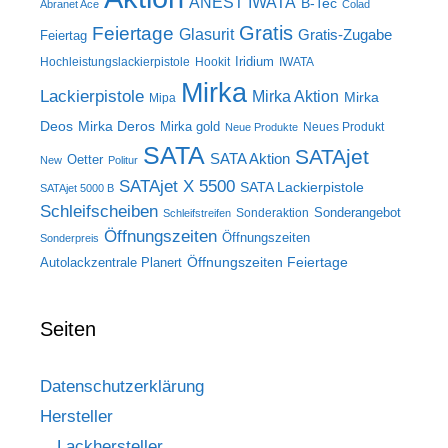
ANEST IWATA
B-Tec
Abranet Ace
Colad
Gratis
Feiertage
Glasurit
Gratis-Zugabe
Feiertag
Iridium
Hochleistungslackierpistole
Hookit
IWATA
Mirka
Lackierpistole
Mirka Aktion
Mirka
Mipa
Deos
Mirka Deros
Mirka gold
Neues Produkt
Neue Produkte
SATA
SATAjet
SATA Aktion
Oetter
New
Politur
SATAjet X 5500
SATA Lackierpistole
SATAjet 5000 B
Schleifscheiben
Sonderangebot
Sonderaktion
Schleifstreifen
Öffnungszeiten
Öffnungszeiten
Sonderpreis
Öffnungszeiten Feiertage
Autolackzentrale Planert
Seiten
Datenschutzerklärung
Hersteller
Lackhersteller