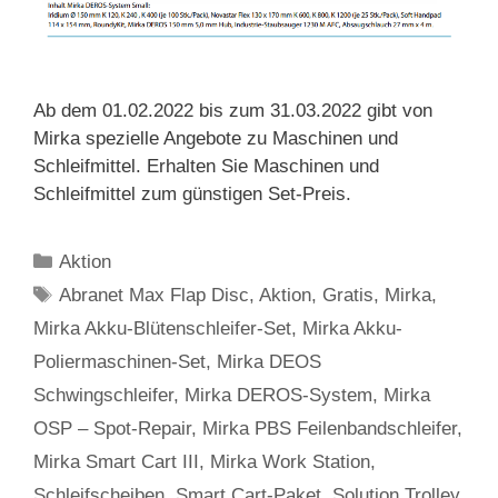
Ab dem 01.02.2022 bis zum 31.03.2022 gibt von
Mirka spezielle Angebote zu Maschinen und
Schleifmittel. Erhalten Sie Maschinen und
Schleifmittel zum günstigen Set-Preis.
Kategorien
Aktion
Schlagwörter
Abranet Max Flap Disc
,
Aktion
,
Gratis
,
Mirka
,
Mirka Akku-Blütenschleifer-Set
,
Mirka Akku-
Poliermaschinen-Set
,
Mirka DEOS
Schwingschleifer
,
Mirka DEROS-System
,
Mirka
OSP – Spot-Repair
,
Mirka PBS Feilenbandschleifer
,
Mirka Smart Cart III
,
Mirka Work Station
,
Schleifscheiben
,
Smart Cart-Paket
,
Solution Trolley
,