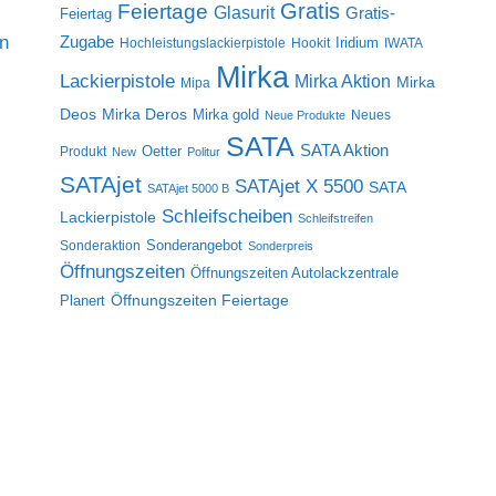
Gratis
Feiertage
Glasurit
Gratis-
Feiertag
on
Zugabe
Iridium
Hochleistungslackierpistole
Hookit
IWATA
Mirka
Lackierpistole
Mirka Aktion
Mirka
Mipa
Deos
Mirka Deros
Mirka gold
Neues
Neue Produkte
SATA
SATA Aktion
Oetter
Produkt
New
Politur
SATAjet
SATAjet X 5500
SATA
SATAjet 5000 B
Schleifscheiben
Lackierpistole
Schleifstreifen
Sonderangebot
Sonderaktion
Sonderpreis
Öffnungszeiten
Öffnungszeiten Autolackzentrale
Öffnungszeiten Feiertage
Planert