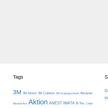
Tags
S
D
3M
Abranet
3M Aktion
3M Cubitron
3M Gratisgeschenk
H
Aktion
ANEST IWATA
B-Tec
Abranet Ace
Colad