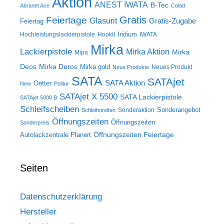
Aktion
ANEST IWATA
B-Tec
Abranet Ace
Colad
Gratis
Feiertage
Glasurit
Gratis-Zugabe
Feiertag
Iridium
Hochleistungslackierpistole
Hookit
IWATA
Mirka
Lackierpistole
Mirka Aktion
Mirka
Mipa
Deos
Mirka Deros
Mirka gold
Neues Produkt
Neue Produkte
SATA
SATAjet
SATA Aktion
Oetter
New
Politur
SATAjet X 5500
SATA Lackierpistole
SATAjet 5000 B
Schleifscheiben
Sonderangebot
Sonderaktion
Schleifstreifen
Öffnungszeiten
Öffnungszeiten
Sonderpreis
Öffnungszeiten Feiertage
Autolackzentrale Planert
Seiten
Datenschutzerklärung
Hersteller