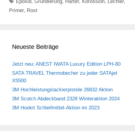
Schlagwörter
Epoxid
,
Grundierung
,
Härter
,
Korossion
,
Lechler
,
Primer
,
Rost
Neueste Beiträge
Jetzt neu: ANEST IWATA Luxury Edition LPH-80
SATA TRAVEL Thermobecher zu jeder SATAjet
X5500
3M Hochleistungslackierpistole 26832 Aktion
3M Scotch Abdeckband 2328 Winteraktion 2024
3M Hookit Schleifmittel-Aktion im 2023