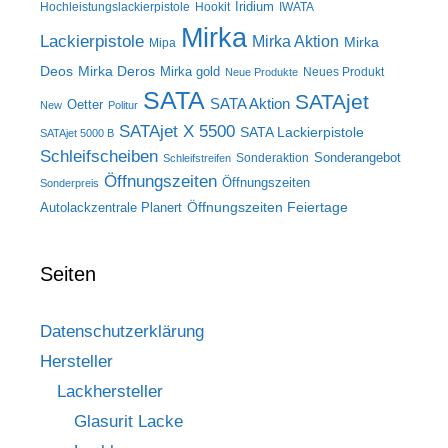
Iridium
Hochleistungslackierpistole
Hookit
IWATA
Mirka
Lackierpistole
Mirka Aktion
Mirka
Mipa
Deos
Mirka Deros
Mirka gold
Neues Produkt
Neue Produkte
SATA
SATAjet
SATA Aktion
Oetter
New
Politur
SATAjet X 5500
SATA Lackierpistole
SATAjet 5000 B
Schleifscheiben
Sonderangebot
Sonderaktion
Schleifstreifen
Öffnungszeiten
Öffnungszeiten
Sonderpreis
Öffnungszeiten Feiertage
Autolackzentrale Planert
Seiten
Datenschutzerklärung
Hersteller
Lackhersteller
Glasurit Lacke