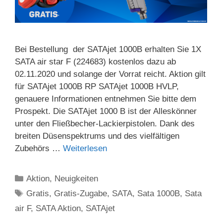
Bei Bestellung der SATAjet 1000B erhalten Sie 1X
SATA air star F (224683) kostenlos dazu ab
02.11.2020 und solange der Vorrat reicht. Aktion gilt
für SATAjet 1000B RP SATAjet 1000B HVLP,
genauere Informationen entnehmen Sie bitte dem
Prospekt. Die SATAjet 1000 B ist der Alleskönner
unter den Fließbecher-Lackierpistolen. Dank des
breiten Düsenspektrums und des vielfältigen
Zubehörs …
Weiterlesen
Kategorien
Aktion
,
Neuigkeiten
Schlagwörter
Gratis
,
Gratis-Zugabe
,
SATA
,
Sata 1000B
,
Sata
air F
,
SATA Aktion
,
SATAjet