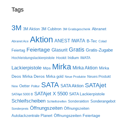
Tags
3M
Abranet
3M Aktion
3M Cubitron
3M Gratisgeschenk
Aktion
ANEST IWATA
B-Tec
Abranet Ace
Colad
Gratis
Feiertage
Glasurit
Gratis-Zugabe
Feiertag
Iridium
Hochleistungslackierpistole
Hookit
IWATA
Mirka
Lackierpistole
Mirka Aktion
Mirka
Mipa
Deos
Mirka Deros
Mirka gold
Neues Produkt
Neue Produkte
SATA
SATAjet
SATA Aktion
Oetter
New
Politur
SATAjet X 5500
SATA Lackierpistole
SATAjet 5000 B
Schleifscheiben
Sonderangebot
Sonderaktion
Schleifstreifen
Öffnungszeiten
Öffnungszeiten
Sonderpreis
Öffnungszeiten Feiertage
Autolackzentrale Planert