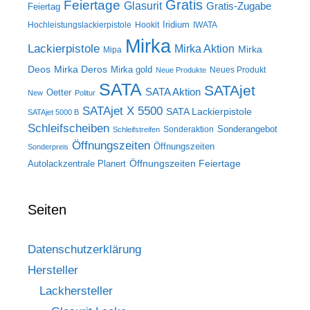
Gratis
Feiertage
Glasurit
Gratis-Zugabe
Feiertag
Iridium
Hochleistungslackierpistole
Hookit
IWATA
Mirka
Lackierpistole
Mirka Aktion
Mirka
Mipa
Deos
Mirka Deros
Mirka gold
Neues Produkt
Neue Produkte
SATA
SATAjet
SATA Aktion
Oetter
New
Politur
SATAjet X 5500
SATA Lackierpistole
SATAjet 5000 B
Schleifscheiben
Sonderangebot
Sonderaktion
Schleifstreifen
Öffnungszeiten
Öffnungszeiten
Sonderpreis
Öffnungszeiten Feiertage
Autolackzentrale Planert
Seiten
Datenschutzerklärung
Hersteller
Lackhersteller