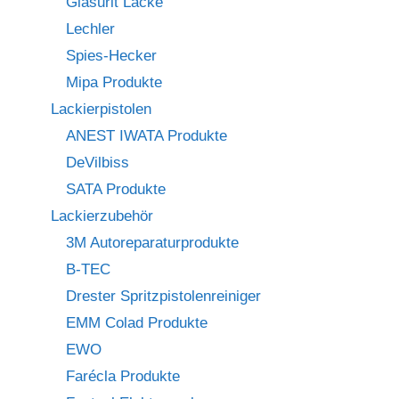
Glasurit Lacke
Lechler
Spies-Hecker
Mipa Produkte
Lackierpistolen
ANEST IWATA Produkte
DeVilbiss
SATA Produkte
Lackierzubehör
3M Autoreparaturprodukte
B-TEC
Drester Spritzpistolenreiniger
EMM Colad Produkte
EWO
Farécla Produkte