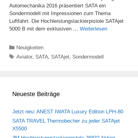
Automechanika 2016 präsentiert SATA ein
Sondermodell mit Impressionen zum Thema
Luftfahrt. Die Hochleistungslackierpistole SATAjet
5000 B mit dem exklusiven …
Weiterlesen
Kategorien
Neuigkeiten
Schlagwörter
Aviator
,
SATA
,
SATAjet
,
Sondermodell
Neueste Beiträge
Jetzt neu: ANEST IWATA Luxury Edition LPH-80
SATA TRAVEL Thermobecher zu jeder SATAjet
X5500
3M Hochleistungslackierpistole 26832 Aktion