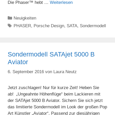
Die Phaser™ hebt …
Weiterlesen
Kategorien
Neuigkeiten
Schlagwörter
PHASER
,
Porsche Design
,
SATA
,
Sondermodell
Sondermodell SATAjet 5000 B
Aviator
6. September 2016
von
Laura Neutz
Jetzt zuschlagen! Nur für kurze Zeit! Heben Sie
ab! „Ungeahnte Höhenflüge“ beim Lackieren mit
der SATAjet 5000 B Aviator. Sichern Sie sich jetzt
das limitierte Sondermodell im Look der großen Pop
Art Künstler „Aviator“. Passend zur diesjährigen