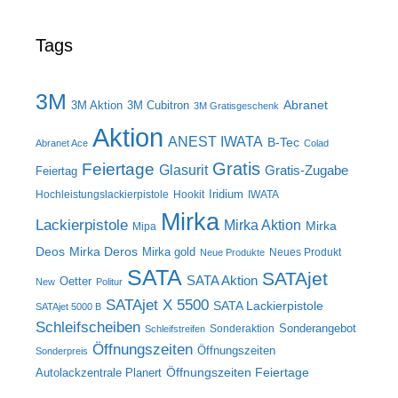
Tags
3M
Abranet
3M Aktion
3M Cubitron
3M Gratisgeschenk
Aktion
ANEST IWATA
B-Tec
Abranet Ace
Colad
Gratis
Feiertage
Glasurit
Gratis-Zugabe
Feiertag
Iridium
Hochleistungslackierpistole
Hookit
IWATA
Mirka
Lackierpistole
Mirka Aktion
Mirka
Mipa
Deos
Mirka Deros
Mirka gold
Neues Produkt
Neue Produkte
SATA
SATAjet
SATA Aktion
Oetter
New
Politur
SATAjet X 5500
SATA Lackierpistole
SATAjet 5000 B
Schleifscheiben
Sonderangebot
Sonderaktion
Schleifstreifen
Öffnungszeiten
Öffnungszeiten
Sonderpreis
Öffnungszeiten Feiertage
Autolackzentrale Planert