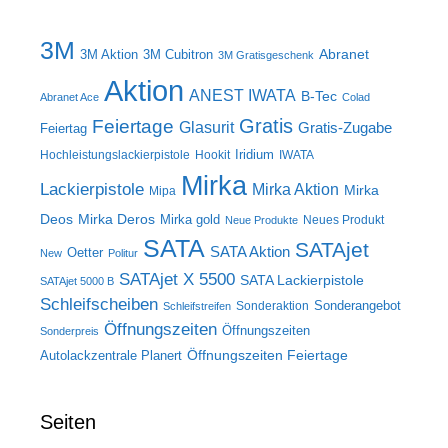
3M
Abranet
3M Aktion
3M Cubitron
3M Gratisgeschenk
Aktion
ANEST IWATA
B-Tec
Abranet Ace
Colad
Gratis
Feiertage
Glasurit
Gratis-Zugabe
Feiertag
Iridium
Hochleistungslackierpistole
Hookit
IWATA
Mirka
Lackierpistole
Mirka Aktion
Mirka
Mipa
Deos
Mirka Deros
Mirka gold
Neues Produkt
Neue Produkte
SATA
SATAjet
SATA Aktion
Oetter
New
Politur
SATAjet X 5500
SATA Lackierpistole
SATAjet 5000 B
Schleifscheiben
Sonderangebot
Sonderaktion
Schleifstreifen
Öffnungszeiten
Öffnungszeiten
Sonderpreis
Öffnungszeiten Feiertage
Autolackzentrale Planert
Seiten