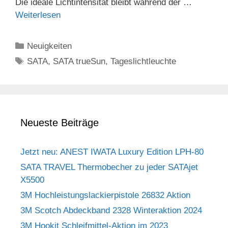
Die ideale Lichtintensität bleibt während der …
Weiterlesen
Kategorien
Neuigkeiten
Schlagwörter
SATA
,
SATA trueSun
,
Tageslichtleuchte
Neueste Beiträge
Jetzt neu: ANEST IWATA Luxury Edition LPH-80
SATA TRAVEL Thermobecher zu jeder SATAjet
X5500
3M Hochleistungslackierpistole 26832 Aktion
3M Scotch Abdeckband 2328 Winteraktion 2024
3M Hookit Schleifmittel-Aktion im 2023